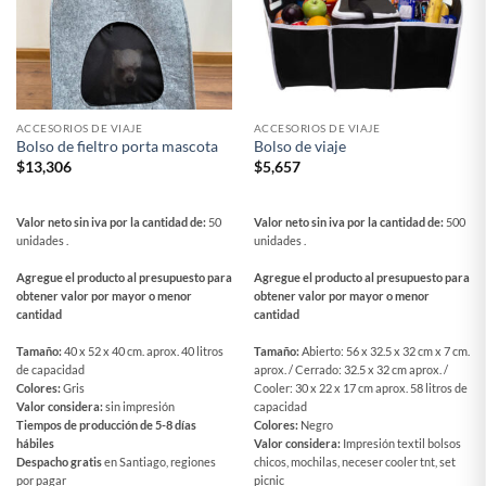
ACCESORIOS DE VIAJE
ACCESORIOS DE VIAJE
Bolso de fieltro porta mascota
Bolso de viaje
$
13,306
$
5,657
Valor neto sin iva por la cantidad de:
50
Valor neto sin iva por la cantidad de:
500
unidades .
unidades .
Agregue el producto al presupuesto para
Agregue el producto al presupuesto para
obtener valor por mayor o menor
obtener valor por mayor o menor
cantidad
cantidad
Tamaño:
40 x 52 x 40 cm. aprox. 40 litros
Tamaño:
Abierto: 56 x 32.5 x 32 cm x 7 cm.
de capacidad
aprox. / Cerrado: 32.5 x 32 cm aprox. /
Colores:
Gris
Cooler: 30 x 22 x 17 cm aprox. 58 litros de
Valor considera:
sin impresión
capacidad
Tiempos de producción de 5-8 días
Colores:
Negro
hábiles
Valor considera:
Impresión textil bolsos
Despacho gratis
en Santiago, regiones
chicos, mochilas, neceser cooler tnt, set
por pagar
picnic