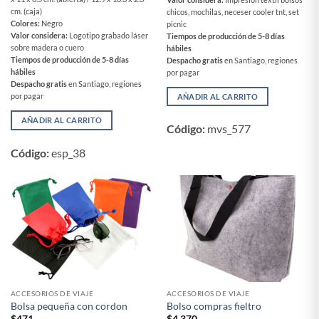
cm. (caja)
chicos, mochilas, neceser cooler tnt, set
Colores:
Negro
picnic
Valor considera:
Logotipo grabado láser
Tiempos de producción de 5-8 días
sobre madera o cuero
hábiles
Tiempos de producción de 5-8 días
Despacho gratis
en Santiago, regiones
hábiles
por pagar
Despacho gratis
en Santiago, regiones
por pagar
AÑADIR AL CARRITO
AÑADIR AL CARRITO
Código:
mvs_577
Código:
esp_38
ACCESORIOS DE VIAJE
ACCESORIOS DE VIAJE
Bolsa pequeña con cordon
Bolso compras fieltro