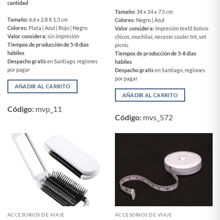
cantidad
Tamaño:
34 x 14 x 7,5 cm
Tamaño:
6.6 x 2.8 X 1.3 cm
Colores:
Negro | Azul
Colores:
Plata | Azul | Rojo | Negro
Valor considera:
Impresión textil bolsos
Valor considera:
sin impresión
chicos, mochilas, neceser cooler tnt, set
Tiempos de producción de 5-8 días
picnic
hábiles
Tiempos de producción de 5-8 días
Despacho gratis
en Santiago, regiones
hábiles
por pagar
Despacho gratis
en Santiago, regiones
por pagar
AÑADIR AL CARRITO
AÑADIR AL CARRITO
Código:
mvp_11
Código:
mvs_572
ACCESORIOS DE VIAJE
ACCESORIOS DE VIAJE