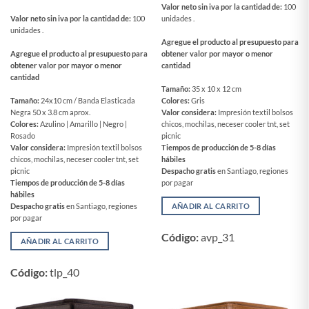
Valor neto sin iva por la cantidad de:
100
Valor neto sin iva por la cantidad de:
100
unidades .
unidades .
Agregue el producto al presupuesto para
Agregue el producto al presupuesto para
obtener valor por mayor o menor
obtener valor por mayor o menor
cantidad
cantidad
Tamaño:
35 x 10 x 12 cm
Tamaño:
24x10 cm / Banda Elasticada
Colores:
Gris
Negra 50 x 3.8 cm aprox.
Valor considera:
Impresión textil bolsos
Colores:
Azulino | Amarillo | Negro |
chicos, mochilas, neceser cooler tnt, set
Rosado
picnic
Valor considera:
Impresión textil bolsos
Tiempos de producción de 5-8 días
chicos, mochilas, neceser cooler tnt, set
hábiles
picnic
Despacho gratis
en Santiago, regiones
Tiempos de producción de 5-8 días
por pagar
hábiles
Despacho gratis
en Santiago, regiones
AÑADIR AL CARRITO
por pagar
Código:
avp_31
AÑADIR AL CARRITO
Código:
tlp_40