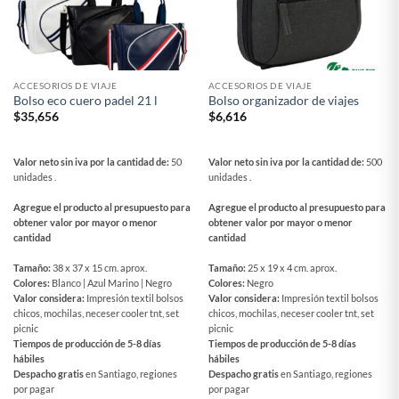
ACCESORIOS DE VIAJE
ACCESORIOS DE VIAJE
Bolso eco cuero padel 21 l
Bolso organizador de viajes
$
35,656
$
6,616
Valor neto sin iva por la cantidad de:
50
Valor neto sin iva por la cantidad de:
500
unidades .
unidades .
Agregue el producto al presupuesto para
Agregue el producto al presupuesto para
obtener valor por mayor o menor
obtener valor por mayor o menor
cantidad
cantidad
Tamaño:
38 x 37 x 15 cm. aprox.
Tamaño:
25 x 19 x 4 cm. aprox.
Colores:
Blanco | Azul Marino | Negro
Colores:
Negro
Valor considera:
Impresión textil bolsos
Valor considera:
Impresión textil bolsos
chicos, mochilas, neceser cooler tnt, set
chicos, mochilas, neceser cooler tnt, set
picnic
picnic
Tiempos de producción de 5-8 días
Tiempos de producción de 5-8 días
hábiles
hábiles
Despacho gratis
en Santiago, regiones
Despacho gratis
en Santiago, regiones
por pagar
por pagar