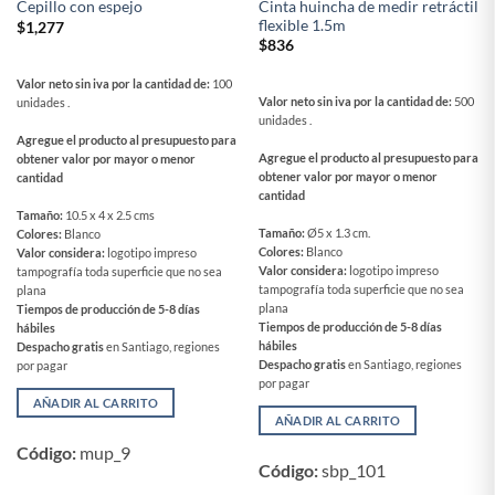
Cinta huincha de medir retráctil
Cepillo con espejo
flexible 1.5m
$
1,277
$
836
Valor neto sin iva por la cantidad de:
100
Valor neto sin iva por la cantidad de:
500
unidades .
unidades .
Agregue el producto al presupuesto para
Agregue el producto al presupuesto para
obtener valor por mayor o menor
obtener valor por mayor o menor
cantidad
cantidad
Tamaño:
10.5 x 4 x 2.5 cms
Tamaño:
Ø5 x 1.3 cm.
Colores:
Blanco
Colores:
Blanco
Valor considera:
logotipo impreso
Valor considera:
logotipo impreso
tampografía toda superficie que no sea
tampografía toda superficie que no sea
plana
plana
Tiempos de producción de 5-8 días
Tiempos de producción de 5-8 días
hábiles
hábiles
Despacho gratis
en Santiago, regiones
Despacho gratis
en Santiago, regiones
por pagar
por pagar
AÑADIR AL CARRITO
AÑADIR AL CARRITO
Código:
mup_9
Código:
sbp_101