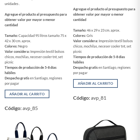
unidades .
Agregue el producto al presupuesto para
Agregue el producto al presupuesto para
obtener valor por mayor o menor
obtener valor por mayor o menor
cantidad
cantidad
Tamaño:
46 x 29 x 23 cm. aprox.
Tamaño:
Capacidad 95 litros tamaño 75 x
Colores:
Gris
42 x 30 cm. aprox.
Valor considera:
Impresión textil bolsos
Colores:
Negro
chicos, mochilas, neceser cooler tnt, set
Valor considera:
Impresión textil bolsos
picnic
chicos, mochilas, neceser cooler tnt, set
Tiempos de producción de 5-8 días
picnic
hábiles
Tiempos de producción de 5-8 días
Despacho gratis
en Santiago, regiones
hábiles
por pagar
Despacho gratis
en Santiago, regiones
por pagar
AÑADIR AL CARRITO
AÑADIR AL CARRITO
Código:
avp_81
Código:
avp_85