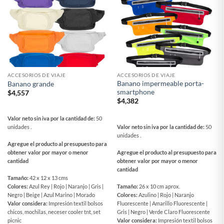
ACCESORIOS DE VIAJE
ACCESORIOS DE VIAJE
Banano impermeable porta-
Banano grande
smartphone
$
4,557
$
4,382
Valor neto sin iva por la cantidad de:
50
Valor neto sin iva por la cantidad de:
50
unidades .
unidades .
Agregue el producto al presupuesto para
Agregue el producto al presupuesto para
obtener valor por mayor o menor
obtener valor por mayor o menor
cantidad
cantidad
Tamaño:
42 x 12 x 13 cms
Tamaño:
26 x 10 cm aprox.
Colores:
Azul Rey | Rojo | Naranjo | Gris |
Colores:
Azulino | Rojo | Naranjo
Negro | Beige | Azul Marino | Morado
Fluorescente | Amarillo Fluorescente |
Valor considera:
Impresión textil bolsos
Gris | Negro | Verde Claro Fluorescente
chicos, mochilas, neceser cooler tnt, set
Valor considera:
Impresión textil bolsos
picnic