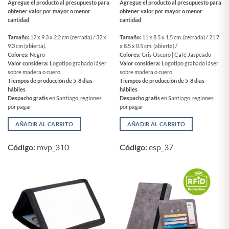
Agregue el producto al presupuesto para
Agregue el producto al presupuesto para
obtener valor por mayor o menor
obtener valor por mayor o menor
cantidad
cantidad
Tamaño:
12 x 9.3 x 2.2 cm (cerrada) / 32 x
Tamaño:
11 x 8.5 x 1.5 cm. (cerrada) / 21.7
9.3 cm (abierta).
x 8.5 x 0.5 cm. (abierta) /
Colores:
Negro
Colores:
Gris Oscuro | Café Jaspeado
Valor considera:
Logotipo grabado láser
Valor considera:
Logotipo grabado láser
sobre madera o cuero
sobre madera o cuero
Tiempos de producción de 5-8 días
Tiempos de producción de 5-8 días
hábiles
hábiles
Despacho gratis
en Santiago, regiones
Despacho gratis
en Santiago, regiones
por pagar
por pagar
AÑADIR AL CARRITO
AÑADIR AL CARRITO
Código:
mvp_310
Código:
esp_37