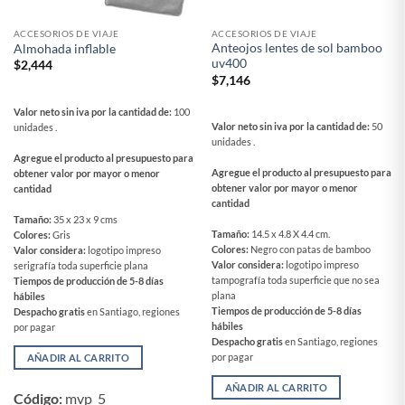
ACCESORIOS DE VIAJE
ACCESORIOS DE VIAJE
Anteojos lentes de sol bamboo
Almohada inflable
uv400
$
2,444
$
7,146
Valor neto sin iva por la cantidad de:
100
Valor neto sin iva por la cantidad de:
50
unidades .
unidades .
Agregue el producto al presupuesto para
Agregue el producto al presupuesto para
obtener valor por mayor o menor
obtener valor por mayor o menor
cantidad
cantidad
Tamaño:
35 x 23 x 9 cms
Tamaño:
14.5 x 4.8 X 4.4 cm.
Colores:
Gris
Colores:
Negro con patas de bamboo
Valor considera:
logotipo impreso
Valor considera:
logotipo impreso
serigrafía toda superficie plana
tampografía toda superficie que no sea
Tiempos de producción de 5-8 días
plana
hábiles
Tiempos de producción de 5-8 días
Despacho gratis
en Santiago, regiones
hábiles
por pagar
Despacho gratis
en Santiago, regiones
por pagar
AÑADIR AL CARRITO
AÑADIR AL CARRITO
Código:
mvp_5