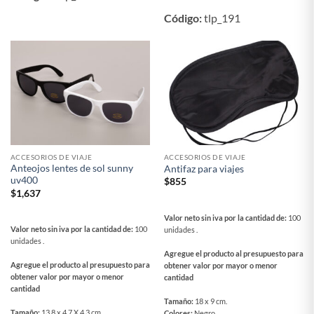
Código:
tlp_191
ACCESORIOS DE VIAJE
ACCESORIOS DE VIAJE
Anteojos lentes de sol sunny
Antifaz para viajes
uv400
$
855
$
1,637
Valor neto sin iva por la cantidad de:
100
Valor neto sin iva por la cantidad de:
100
unidades .
unidades .
Agregue el producto al presupuesto para
Agregue el producto al presupuesto para
obtener valor por mayor o menor
obtener valor por mayor o menor
cantidad
cantidad
Tamaño:
18 x 9 cm.
Tamaño:
13.8 x 4.7 X 4.3 cm.
Colores:
Negro