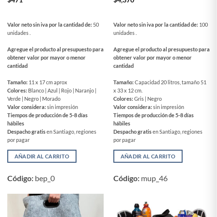
$
471
$
4,370
Valor neto sin iva por la cantidad de:
50
Valor neto sin iva por la cantidad de:
100
unidades .
unidades .
Agregue el producto al presupuesto para
Agregue el producto al presupuesto para
obtener valor por mayor o menor
obtener valor por mayor o menor
cantidad
cantidad
Tamaño:
11 x 17 cm aprox
Tamaño:
Capacidad 20 litros, tamaño 51
Colores:
Blanco | Azul | Rojo | Naranjo |
x 33 x 12 cm.
Verde | Negro | Morado
Colores:
Gris | Negro
Valor considera:
sin impresión
Valor considera:
sin impresión
Tiempos de producción de 5-8 días
Tiempos de producción de 5-8 días
hábiles
hábiles
Despacho gratis
en Santiago, regiones
Despacho gratis
en Santiago, regiones
por pagar
por pagar
AÑADIR AL CARRITO
AÑADIR AL CARRITO
Código:
bep_0
Código:
mup_46