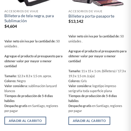
ACCESORIOS DE VIAJE
ACCESORIOS DE VIAJE
Billetera de tela negra, para
Billetera porta-pasaporte
Sublimación
$
13,142
$
4,604
Valor neto sin iva por la cantidad de:
50
Valor neto sin iva por la cantidad de:
50
unidades .
unidades .
Agregue el producto al presupuesto para
Agregue el producto al presupuesto para
obtener valor por mayor o menor
obtener valor por mayor o menor
cantidad
cantidad
Tamaño:
11 x 15 x 1 cm. (billetera) / 17.3 x
Tamaño:
12.3 x 8.3 x 1.5 cm. aprox.
19.3 x 1.5 cm. (caja)
Colores:
Negro
Colores:
Gris
Valor considera:
sublimación lanyard
Valor considera:
logotipo impreso
blancos
serigrafía toda superficie plana
Tiempos de producción de 5-8 días
Tiempos de producción de 5-8 días
hábiles
hábiles
Despacho gratis
en Santiago, regiones
Despacho gratis
en Santiago, regiones
por pagar
por pagar
AÑADIR AL CARRITO
AÑADIR AL CARRITO