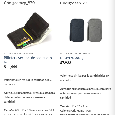
Código:
mvp_870
Código:
esp_23
ACCESORIOS DE VIAJE
ACCESORIOS DE VIAJE
Billetera vertical de eco-cuero
Billetera Wally
lam
$
7,922
$
11,444
Valor neto sin iva por la cantidad de:
50
Valor neto sin iva por la cantidad de:
50
unidades .
unidades .
Agregue el producto al presupuesto para
Agregue el producto al presupuesto para
obtener valor por mayor o menor
obtener valor por mayor o menor
cantidad
cantidad
Tamaño:
11 x 20 x 2 cm.
Tamaño:
8.5 x 11 x 1.5 cm. (cerrada) / 16.5
Colores:
Gris Humo | Azul
x 11 x 0.5 cm. (abierta) / 12.9 x 10.3 x 2.3
Valor considera:
Impresión textil bolsos