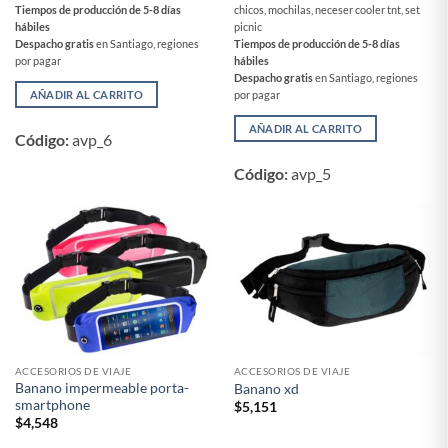
chicos, mochilas, neceser cooler tnt, set
Tiempos de producción de 5-8 días
picnic
hábiles
Tiempos de producción de 5-8 días
Despacho gratis
en Santiago, regiones
hábiles
por pagar
Despacho gratis
en Santiago, regiones
por pagar
AÑADIR AL CARRITO
AÑADIR AL CARRITO
Código:
avp_6
Código:
avp_5
ACCESORIOS DE VIAJE
ACCESORIOS DE VIAJE
Banano impermeable porta-
Banano xd
smartphone
$
5,151
$
4,548