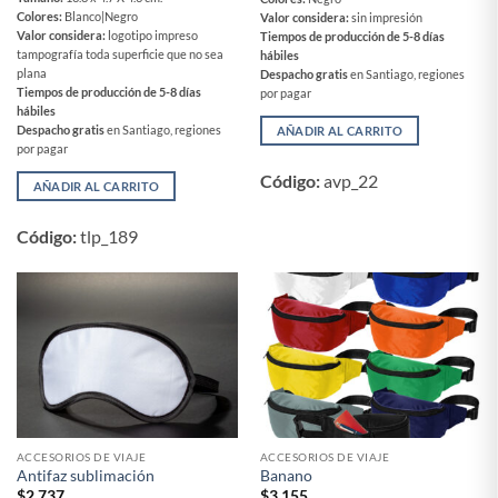
Colores:
Blanco|Negro
Valor considera:
sin impresión
Valor considera:
logotipo impreso
Tiempos de producción de 5-8 días
tampografía toda superficie que no sea
hábiles
plana
Despacho gratis
en Santiago, regiones
Tiempos de producción de 5-8 días
por pagar
hábiles
Despacho gratis
en Santiago, regiones
AÑADIR AL CARRITO
por pagar
Código:
avp_22
AÑADIR AL CARRITO
Código:
tlp_189
ACCESORIOS DE VIAJE
ACCESORIOS DE VIAJE
Antifaz sublimación
Banano
$
2,737
$
3,155