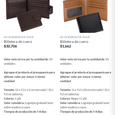
ACCESORIOS DE VIAJE
ACCESORIOS DE VIAJE
Billetera de cuero
Billetera de cuero
$
30,706
$
1,662
Valor neto sin iva por la cantidad de:
50
Valor neto sin iva por la cantidad de:
50
unidades .
unidades .
Agregue el producto al presupuesto para
Agregue el producto al presupuesto para
obtener valor por mayor o menor
obtener valor por mayor o menor
cantidad
cantidad
Tamaño:
12 x 9.3 x 2.2 cm (cerrada) / 32 x
Tamaño:
11 x 9.2 x 0.8 cm (cerrada) / 22 x
9.3 cm (abierta).
9.2 cm (abierta).
Colores:
Café
Colores:
Negro | Café
Valor considera:
Logotipo grabado láser
Valor considera:
Logotipo grabado láser
sobre madera o cuero
sobre madera o cuero
Tiempos de producción de 5-8 días
Tiempos de producción de 5-8 días