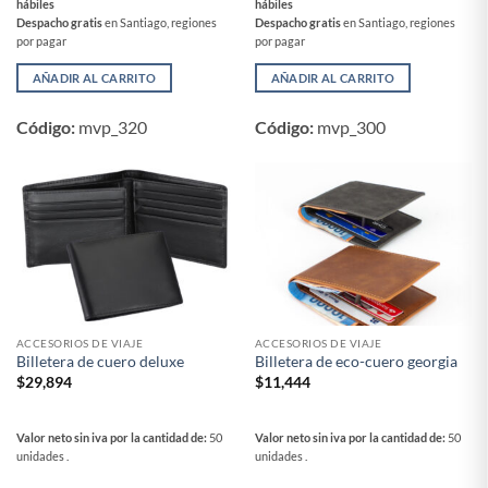
hábiles
hábiles
Despacho gratis
en Santiago, regiones
Despacho gratis
en Santiago, regiones
por pagar
por pagar
AÑADIR AL CARRITO
AÑADIR AL CARRITO
Código:
mvp_320
Código:
mvp_300
ACCESORIOS DE VIAJE
ACCESORIOS DE VIAJE
Billetera de cuero deluxe
Billetera de eco-cuero georgia
$
29,894
$
11,444
Valor neto sin iva por la cantidad de:
50
Valor neto sin iva por la cantidad de:
50
unidades .
unidades .