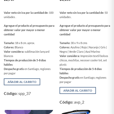
Valor neto sin iva por la cantidad de:
100
Valor neto sin iva por la cantidad de:
50
unidades .
unidades .
Agregue el producto al presupuesto para
Agregue el producto al presupuesto para
obtener valor por mayor o menor
obtener valor por mayor o menor
cantidad
cantidad
Tamaño:
18 x 8 cm. aprox.
Tamaño:
30 x 9 x 8 cms
Colores:
Blanco
Colores:
Azulino | Rojo | Naranjo | Gris |
Valor considera:
sublimación lanyard
Negro | Verde Claro | Azul Marino
blancos
Valor considera:
Impresión textil bolsos
Tiempos de producción de 5-8 días
chicos, mochilas, neceser cooler tnt, set
hábiles
picnic
Despacho gratis
en Santiago, regiones
Tiempos de producción de 5-8 días
por pagar
hábiles
Despacho gratis
en Santiago, regiones
AÑADIR AL CARRITO
por pagar
AÑADIR AL CARRITO
Código:
spp_37
Código:
avp_2