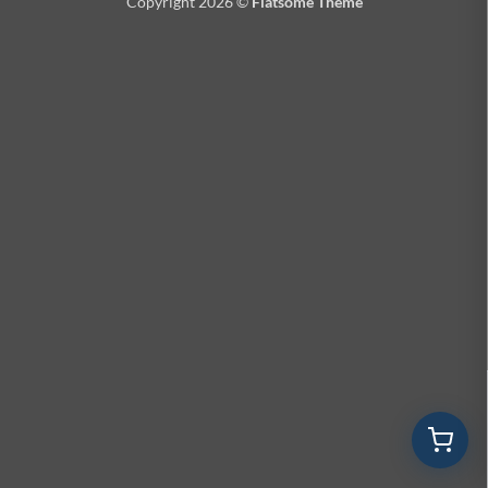
Copyright 2026 ©
Flatsome Theme
Cantidad a cotizar
Nombre *
Notas adicionales (opcional)
Empresa *
Email *