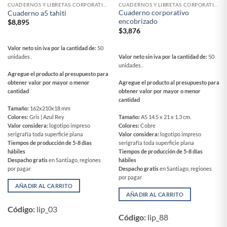
CUADERNOS Y LIBRETAS CORPORATIVAS
CUADERNOS Y LIBRETAS CORPORATIVAS
Cuaderno corporativo
Cuaderno a5 tahiti
encobrizado
$
8,895
$
3,876
Valor neto sin iva por la cantidad de:
50
Valor neto sin iva por la cantidad de:
50
unidades .
unidades .
Agregue el producto al presupuesto para
Agregue el producto al presupuesto para
obtener valor por mayor o menor
obtener valor por mayor o menor
cantidad
cantidad
Tamaño:
162x210x18 mm
Tamaño:
A5 14.5 x 21 x 1.3 cm.
Colores:
Gris | Azul Rey
Colores:
Cobre
Valor considera:
logotipo impreso
Valor considera:
logotipo impreso
serigrafía toda superficie plana
serigrafía toda superficie plana
Tiempos de producción de 5-8 días
Tiempos de producción de 5-8 días
hábiles
hábiles
Despacho gratis
en Santiago, regiones
Despacho gratis
en Santiago, regiones
por pagar
por pagar
AÑADIR AL CARRITO
AÑADIR AL CARRITO
Código:
lip_03
Código:
lip_88