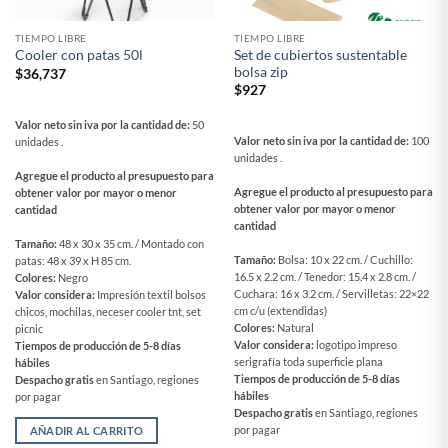
TIEMPO LIBRE
TIEMPO LIBRE
Set de cubiertos sustentable
Cooler con patas 50l
bolsa zip
$
36,737
$
927
Valor neto sin iva por la cantidad de:
50
Valor neto sin iva por la cantidad de:
100
unidades .
unidades .
Agregue el producto al presupuesto para
Agregue el producto al presupuesto para
obtener valor por mayor o menor
obtener valor por mayor o menor
cantidad
cantidad
Tamaño:
48 x 30 x 35 cm. / Montado con
Tamaño:
Bolsa: 10 x 22 cm. / Cuchillo:
patas: 48 x 39 x H 85 cm.
16.5 x 2.2 cm. / Tenedor: 15.4 x 2.8 cm. /
Colores:
Negro
Cuchara: 16 x 3.2 cm. / Servilletas: 22×22
Valor considera:
Impresión textil bolsos
cm c/u (extendidas)
chicos, mochilas, neceser cooler tnt, set
Colores:
Natural
picnic
Valor considera:
logotipo impreso
Tiempos de producción de 5-8 días
serigrafía toda superficie plana
hábiles
Tiempos de producción de 5-8 días
Despacho gratis
en Santiago, regiones
hábiles
por pagar
Despacho gratis
en Santiago, regiones
por pagar
AÑADIR AL CARRITO