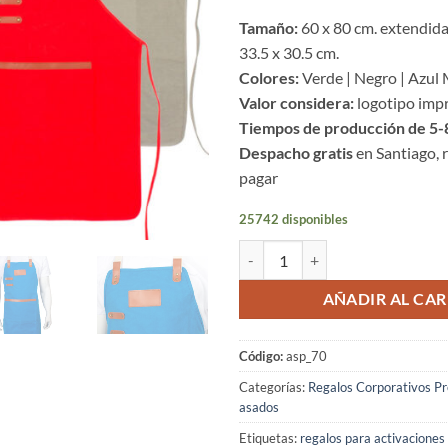
Tamaño:
60 x 80 cm. extendida 
33.5 x 30.5 cm.
Colores:
Verde | Negro | Azul
Valor considera:
logotipo impr
Tiempos de producción de 5-8
Despacho gratis
en Santiago, 
pagar
25742 disponibles
Pechera asador canvas cantidad
AÑADIR AL CAR
Código:
asp_70
Categorías:
Regalos Corporativos P
asados
Etiquetas:
regalos para activaciones