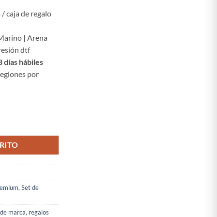
/ caja de regalo
 Marino | Arena
esión dtf
 días hábiles
regiones por
RITO
remium
,
Set de
 de marca
,
regalos