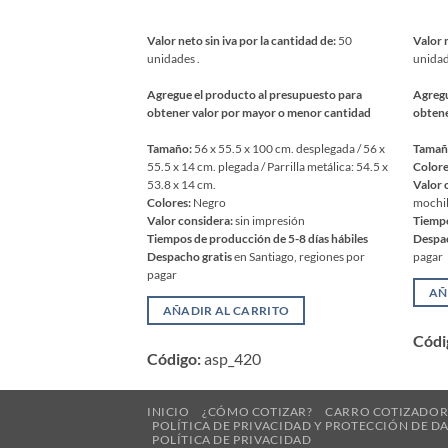
Valor neto sin iva por la cantidad de:
50
Valor 
unidades .
unidad
Agregue el producto al presupuesto para
Agregu
obtener valor por mayor o menor cantidad
obtene
Tamaño:
56 x 55.5 x 100 cm. desplegada / 56 x
Tamañ
55.5 x 14 cm. plegada / Parrilla metálica: 54.5 x
Colore
53.8 x 14 cm.
Valor 
Colores:
Negro
mochil
Valor considera:
sin impresión
Tiempo
Tiempos de producción de 5-8 días hábiles
Despac
Despacho gratis
en Santiago, regiones por
pagar
pagar
AÑ
AÑADIR AL CARRITO
Códi
Código:
asp_420
INICIO
¿CÓMO COTIZAR?
CARRO COTIZADO
POLÍTICA DE PRIVACIDAD Y PROTECCIÓN DE D
POLÍTICA DE PRIVACIDAD