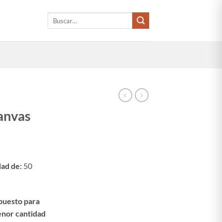
Buscar
por:
anvas
dad de:
50
puesto para
enor cantidad