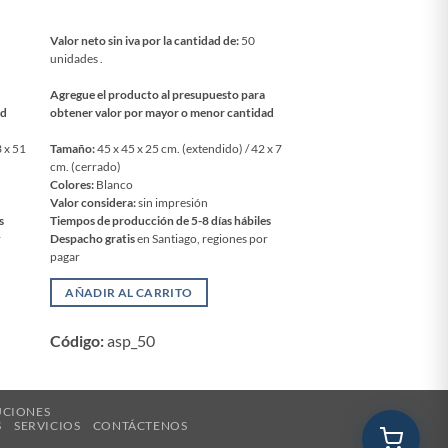
Valor neto sin iva por la cantidad de:
50
Valor neto sin iva por la 
unidades .
unidades .
Agregue el producto al presupuesto para
Agregue el producto al 
ad
obtener valor por mayor o menor cantidad
obtener valor por mayor
3 x 51
Tamaño:
45 x 45 x 25 cm. (extendido) / 42 x 7
Tamaño:
14.5 x 17 x 5 cm
cm. (cerrado)
Colores:
Caoba
Colores:
Blanco
Valor considera:
Grabado 
Valor considera:
sin impresión
madera, set de vinos made
s
Tiempos de producción de 5-8 días hábiles
Power metálicos
r
Despacho gratis
en Santiago, regiones por
Tiempos de producción de
pagar
Despacho gratis
en Santi
pagar
AÑADIR AL CARRITO
AÑADIR AL CARRI
Código:
asp_50
Código:
vip_9
UCIONES
S
SERVICIOS
CONTÁCTENOS