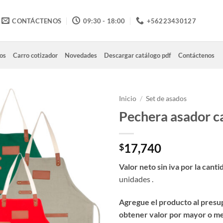
CONTÁCTENOS
09:30 - 18:00
+56223430127
os
Carro cotizador
Novedades
Descargar catálogo pdf
Contáctenos
Inicio
/
Set de asados
Pechera asador c
17,740
$
Valor neto sin iva por la canti
unidades .
Agregue el producto al presu
obtener valor por mayor o m