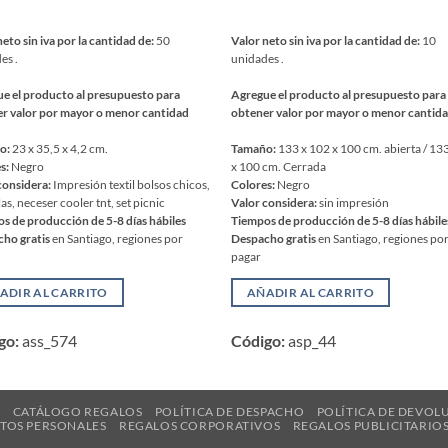
neto sin iva por la cantidad de:
50
Valor neto sin iva por la cantidad de:
10
es .
unidades .
e el producto al presupuesto para
Agregue el producto al presupuesto para
r valor por mayor o menor cantidad
obtener valor por mayor o menor cantid
o:
23 x 35,5 x 4,2 cm.
Tamaño:
133 x 102 x 100 cm. abierta / 13
s:
Negro
x 100 cm. Cerrada
considera:
Impresión textil bolsos chicos,
Colores:
Negro
as, neceser cooler tnt, set picnic
Valor considera:
sin impresión
s de producción de 5-8 días hábiles
Tiempos de producción de 5-8 días hábile
ho gratis
en Santiago, regiones por
Despacho gratis
en Santiago, regiones po
pagar
ADIR AL CARRITO
AÑADIR AL CARRITO
go:
ass_574
Código:
asp_44
R
CATÁLOGO REGALOS
POLÍTICA DE DESPACHO
POLÍTICA DE DEVOL
ATOS PERSONALES
REGALOS CORPORATIVOS
REGALOS PUBLICITARIO