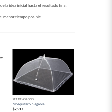
 la idea inicial hasta el resultado final.
el menor tiempo posible.
SET DE ASADOS
Mosquitero plegable
Caja set accesorios v
$
2,517
$
9,509