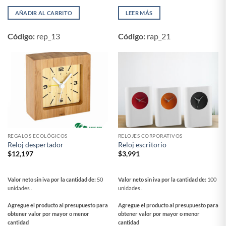
AÑADIR AL CARRITO
LEER MÁS
Código:
rep_13
Código:
rap_21
REGALOS ECOLÓGICOS
RELOJES CORPORATIVOS
Reloj despertador
Reloj escritorio
$
12,197
$
3,991
Valor neto sin iva por la cantidad de:
50
Valor neto sin iva por la cantidad de:
100
unidades .
unidades .
Agregue el producto al presupuesto para
Agregue el producto al presupuesto para
obtener valor por mayor o menor
obtener valor por mayor o menor
cantidad
cantidad