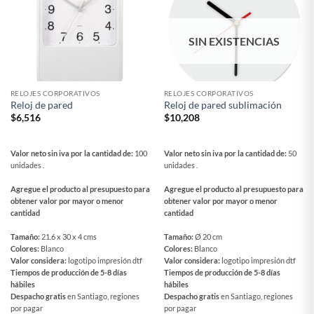
SIN EXISTENCIAS
RELOJES CORPORATIVOS
RELOJES CORPORATIVOS
Reloj de pared
Reloj de pared sublimación
$
6,516
$
10,208
Valor neto sin iva por la cantidad de:
100
Valor neto sin iva por la cantidad de:
50
unidades .
unidades .
Agregue el producto al presupuesto para
Agregue el producto al presupuesto para
obtener valor por mayor o menor
obtener valor por mayor o menor
cantidad
cantidad
Tamaño:
21.6 x 30 x 4 cms
Tamaño:
Ø 20 cm
Colores:
Blanco
Colores:
Blanco
Valor considera:
logotipo impresión dtf
Valor considera:
logotipo impresión dtf
Tiempos de producción de 5-8 días
Tiempos de producción de 5-8 días
hábiles
hábiles
Despacho gratis
en Santiago, regiones
Despacho gratis
en Santiago, regiones
por pagar
por pagar